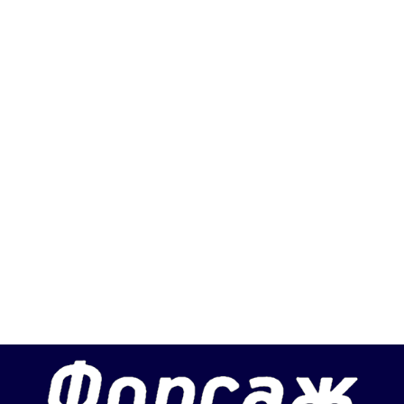
Back
To