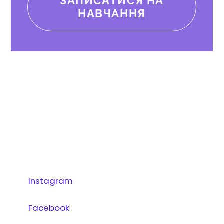
ЗАПИСАТИСЯ НА
НАВЧАННЯ
Контакти
вул. Янгеля, 4, м.Вінниця (Приміщення Дон.
Університету)
вул. Д. Галицького 29, м.Вінниця
Instagram
Facebook