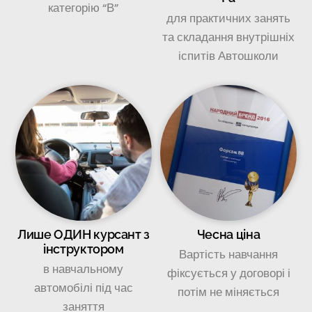
категорію “В”
для практичних занять
та складання внутрішніх
іспитів Автошколи
Лише ОДИН курсант з
Чесна ціна
інструктором
Вартість навчання
в навчальному
фіксується у договорі і
автомобілі під час
потім не міняється
заняття